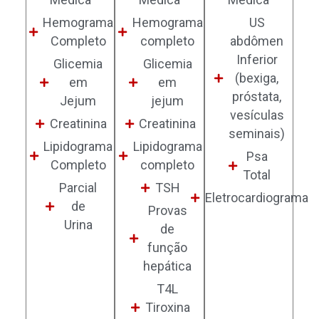
Hemograma
Hemograma
US
Completo
completo
abdômen
Inferior
Glicemia
Glicemia
(bexiga,
em
em
próstata,
Jejum
jejum
vesículas
Creatinina
Creatinina
seminais)
Lipidograma
Lipidograma
Psa
Completo
completo
Total
Parcial
TSH
Eletrocardiograma
de
Provas
Urina
de
função
hepática
T4L
Tiroxina