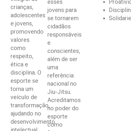
esses
Proativi
crianças,
jovens para
Discipli
adolescentes
se tornarem
Solidari
e jovens,
cidadãos
promovendo
responsáveis
valores
e
como
conscientes,
respeito,
além de ser
ética e
uma
disciplina. O
referência
esporte se
nacional no
torna um
Jiu-Jitsu.
veículo de
Acreditamos
transformação,
no poder do
ajudando no
esporte
desenvolvimento
como
intelectual,