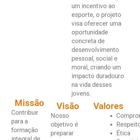
um incentivo ao
esporte, o projeto
visa oferecer uma
oportunidade
concreta de
desenvolvimento
pessoal, social e
moral, criando um
impacto duradouro
na vida desses
jovens.
Missão
Visão
Valores
Contribuir
Nosso
Compro
para a
objetivo é
Respeit
formação
preparar
Ética
integral de