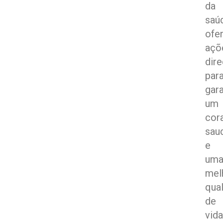
da
saú
ofe
açõ
dir
par
gara
um
cor
sau
e
um
mel
qua
de
vida