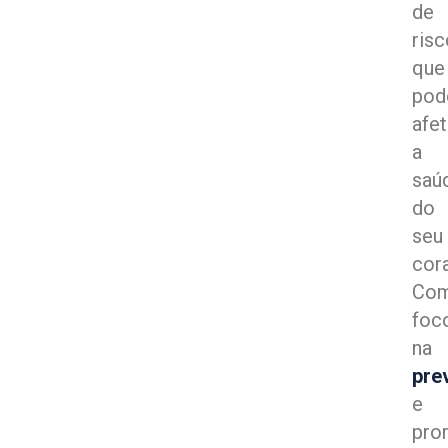
de
ris
que
po
afet
a
saú
do
seu
cor
Co
foc
na
pre
e
pro