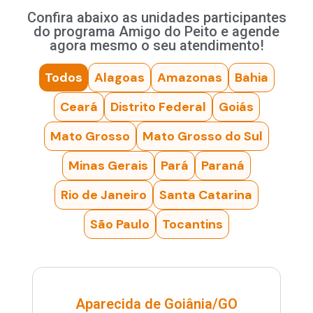
Confira abaixo as unidades participantes
do programa Amigo do Peito e agende
agora mesmo o seu atendimento!
Todos
Alagoas
Amazonas
Bahia
Ceará
Distrito Federal
Goiás
Mato Grosso
Mato Grosso do Sul
Minas Gerais
Pará
Paraná
Rio de Janeiro
Santa Catarina
São Paulo
Tocantins
Aparecida de Goiânia/GO