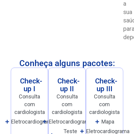
a
sua
saú
par
dep
Conheça alguns pacotes:
Check-
Check-
Check-
up I
up II
up III
Consulta
Consulta
Consulta
com
com
com
cardiologista
cardiologista
cardiologista
Eletrocardiograma
Eletrocardiograma
Mapa
Teste
Eletrocardiograma