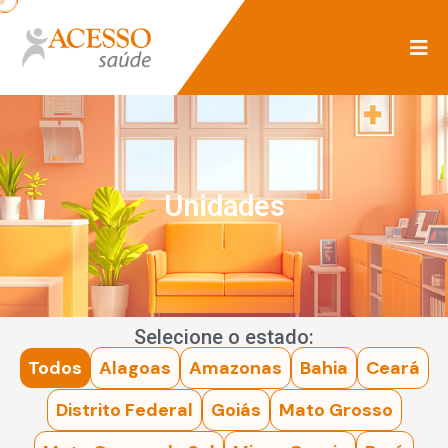
Unidades
Selecione o estado:
Todos
Alagoas
Amazonas
Bahia
Ceará
Distrito Federal
Goiás
Mato Grosso