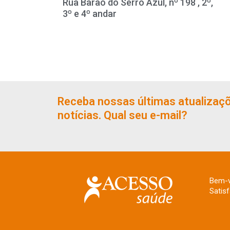
Rua Barão do Serro Azul, nº 198 , 2º,
3º e 4º andar
Receba nossas últimas atualizaç
notícias. Qual seu e-mail?
Bem-v
Satis